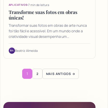
7 min de leitura
APLICATIVOS
Transforme suas fotos em obras
únicas!
Transformar suas fotos em obras de arte nunca
foi tão fácil e acessível. Em um mundo onde a
criatividade visual desempenha um…
BA
Beatriz Almeida
Paginação de posts
1
2
MAIS ANTIGOS →