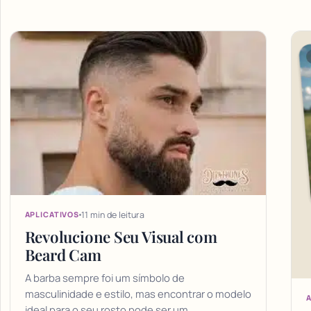
Articles
11 min de leitura
APLICATIVOS
Revolucione Seu Visual com
Beard Cam
A barba sempre foi um símbolo de
masculinidade e estilo, mas encontrar o modelo
A
ideal para o seu rosto pode ser um…