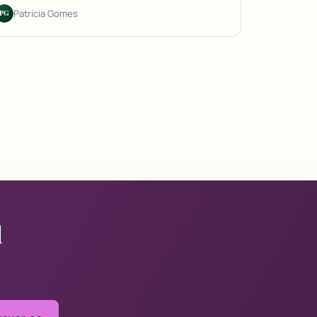
PG
Patrícia Gomes
l