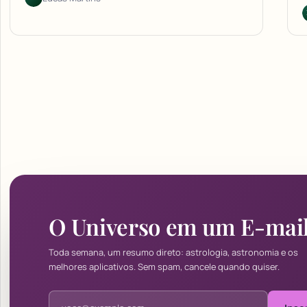
O Universo em um E-mai
Toda semana, um resumo direto: astrologia, astronomia e os
melhores aplicativos. Sem spam, cancele quando quiser.
Endereço de e-mail