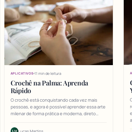
11 min de leitura
A
APLICATIVOS
Crochê na Palma: Aprenda
Rápido
O crochê está conquistando cada vez mais
pessoas, e agora é possível aprender essa arte
e
milenar de forma prática e moderna, direto…
a
LM
Lucas Martins