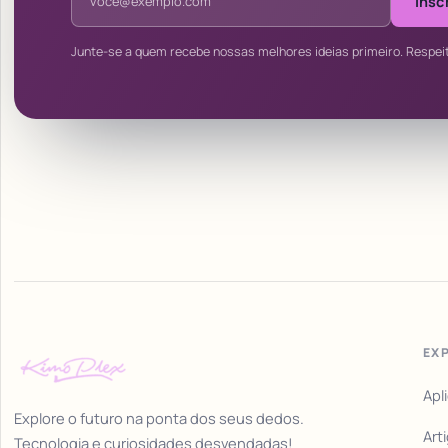
Insc
Junte-se a quem recebe nossas melhores ideias primeiro. Respei
EX
Apl
Explore o futuro na ponta dos seus dedos.
Art
Tecnologia e curiosidades desvendadas!