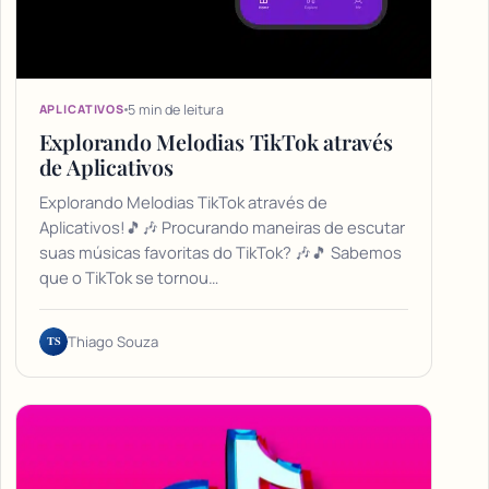
5 min de leitura
APLICATIVOS
Explorando Melodias TikTok através
de Aplicativos
Explorando Melodias TikTok através de
Aplicativos!🎵🎶 Procurando maneiras de escutar
suas músicas favoritas do TikTok? 🎶🎵 Sabemos
que o TikTok se tornou…
TS
Thiago Souza