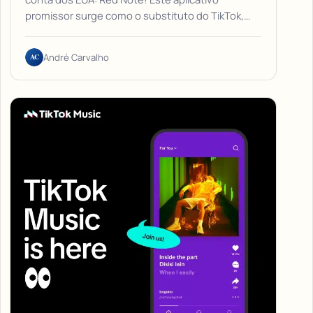
promissor surge como o substituto do TikTok,…
AC
André Carvalho