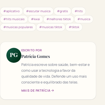
#aplicativo
#escutar musica
#gratis
#hits
#hits musicais
#kwai
#melhores tiktok
#musica
#musicas populares
#musicas tiktok
#tiktok
ESCRITO POR
PG
Patrícia Gomes
Patrícia escreve sobre saúde, bem-estar e
como usar a tecnologia a favor da
qualidade de vida. Defende um uso mais
consciente e equilibrado das telas.
MAIS DE PATRÍCIA