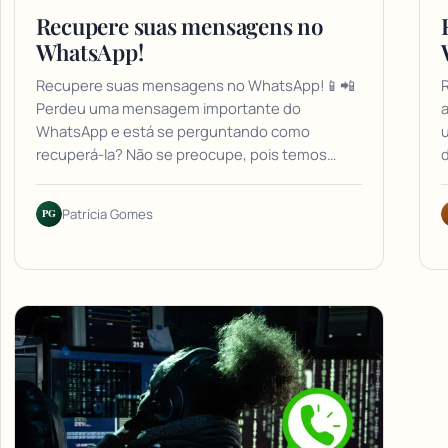
Recupere suas mensagens no
WhatsApp!
Recupere suas mensagens no WhatsApp!📱📲
Perdeu uma mensagem importante do
a
WhatsApp e está se perguntando como
recuperá-la? Não se preocupe, pois temos…
PG
Patrícia Gomes