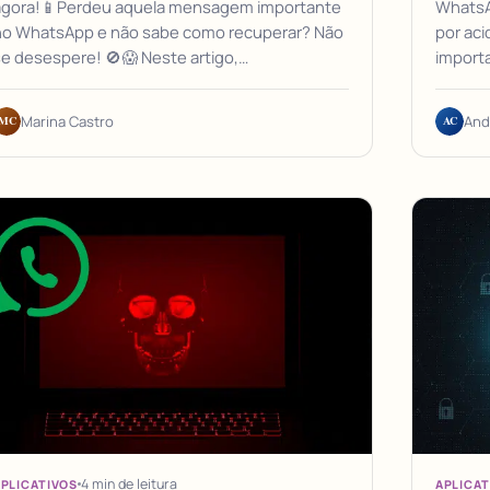
agora!📱Perdeu aquela mensagem importante
WhatsA
no WhatsApp e não sabe como recuperar? Não
por ac
e desespere! 🚫😱 Neste artigo,…
import
MC
AC
Marina Castro
And
4 min de leitura
PLICATIVOS
APLICAT