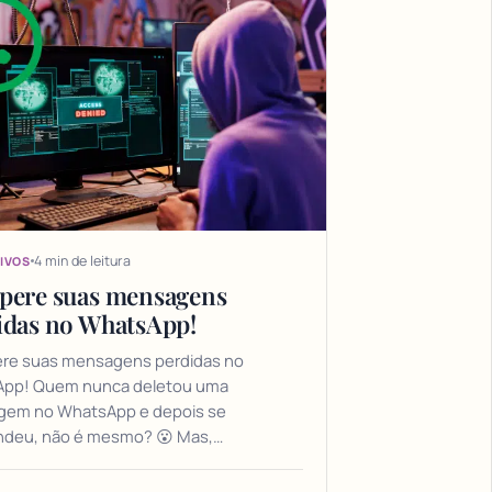
4 min de leitura
IVOS
pere suas mensagens
idas no WhatsApp!
re suas mensagens perdidas no
pp! Quem nunca deletou uma
em no WhatsApp e depois se
ndeu, não é mesmo? 😮 Mas,…