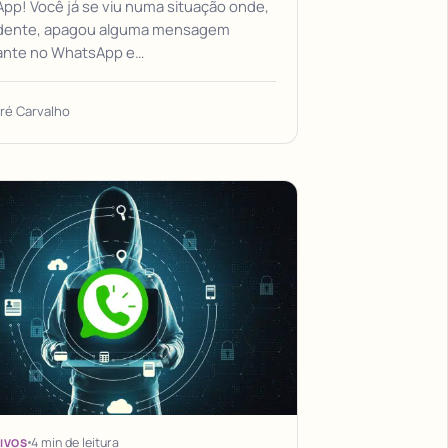
pp! Você já se viu numa situação onde,
idente, apagou alguma mensagem
ante no WhatsApp e…
ré Carvalho
4 min de leitura
IVOS