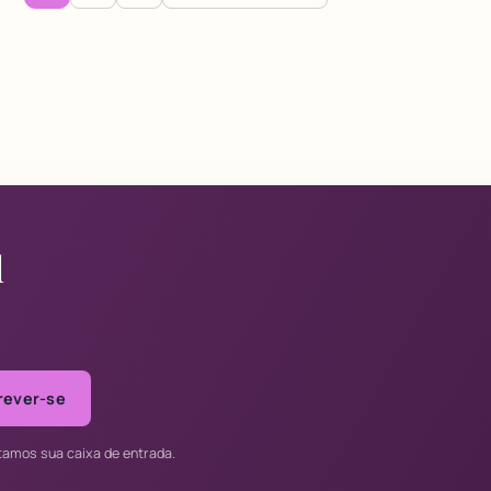
l
rever-se
tamos sua caixa de entrada.