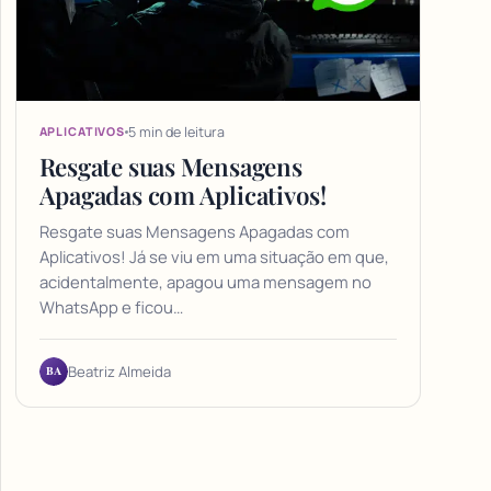
5 min de leitura
APLICATIVOS
Resgate suas Mensagens
Apagadas com Aplicativos!
Resgate suas Mensagens Apagadas com
Aplicativos! Já se viu em uma situação em que,
acidentalmente, apagou uma mensagem no
WhatsApp e ficou…
BA
Beatriz Almeida