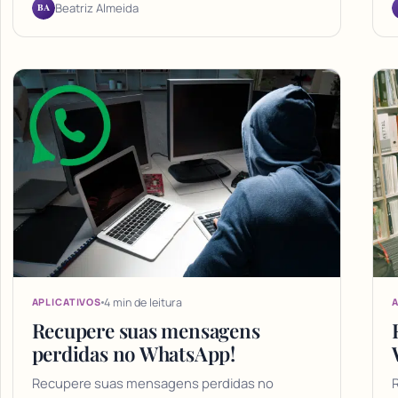
BA
Beatriz Almeida
4 min de leitura
APLICATIVOS
A
Recupere suas mensagens
perdidas no WhatsApp!
Recupere suas mensagens perdidas no