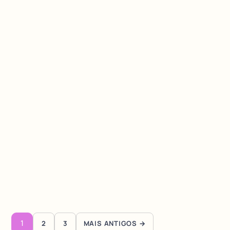
Paginação de posts
1
2
3
MAIS ANTIGOS →