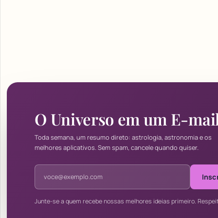
O Universo em um E-mai
Toda semana, um resumo direto: astrologia, astronomia e os
melhores aplicativos. Sem spam, cancele quando quiser.
Endereço de e-mail
Insc
Junte-se a quem recebe nossas melhores ideias primeiro. Respei