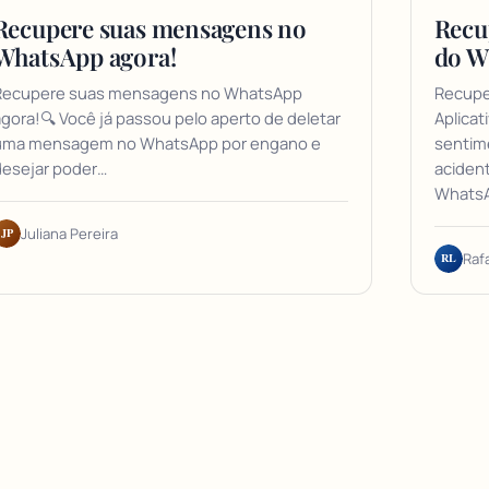
Recupere suas mensagens no
Recu
WhatsApp agora!
do W
Recupere suas mensagens no WhatsApp
Recupe
gora!🔍 Você já passou pelo aperto de deletar
Aplicat
uma mensagem no WhatsApp por engano e
sentim
desejar poder…
aciden
WhatsA
JP
Juliana Pereira
RL
Raf