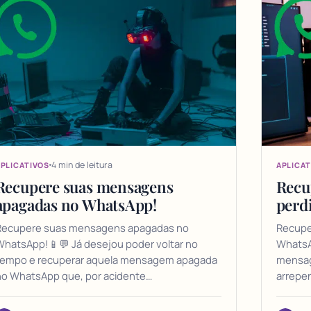
4 min de leitura
PLICATIVOS
APLICAT
Recupere suas mensagens
Recu
apagadas no WhatsApp!
perd
Recupere suas mensagens apagadas no
Recupe
hatsApp!📱💬 Já desejou poder voltar no
WhatsA
tempo e recuperar aquela mensagem apagada
mensag
no WhatsApp que, por acidente…
arrepe