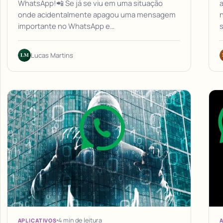
WhatsApp!📲 Se já se viu em uma situação
onde acidentalmente apagou uma mensagem
importante no WhatsApp e…
s
LM
Lucas Martins
4 min de leitura
APLICATIVOS
A