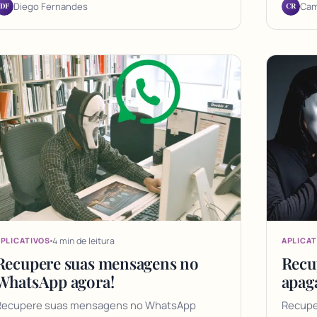
DF
CR
Diego Fernandes
Cam
4 min de leitura
PLICATIVOS
APLICAT
Recupere suas mensagens no
Recu
WhatsApp agora!
apag
Recupere suas mensagens no WhatsApp
Recupe