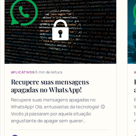
5 min de leitura
APLICATIVOS
A
Recupere suas mensagens
apagadas no WhatsApp!
Recupere suas mensagens apagadas no
WhatsApp! Olá, entusiastas da tecnologia! 😊
W
Vocês já passaram por aquela situação
angustiante de apagar sem querer…