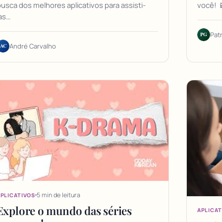
usca dos melhores aplicativos para assisti-
você! 
as…
PG
Pat
AC
André Carvalho
5 min de leitura
PLICATIVOS
Explore o mundo das séries
APLICAT