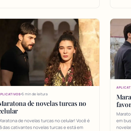
APLICAT
6 min de leitura
PLICATIVOS
Mara
Maratona de novelas turcas no
favor
celular
Maraton
aratona de novelas turcas no celular! Você é
em busc
ã das cativantes novelas turcas e está em
novelas