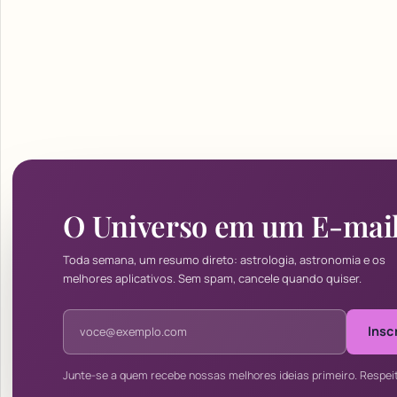
O Universo em um E-mai
Toda semana, um resumo direto: astrologia, astronomia e os
melhores aplicativos. Sem spam, cancele quando quiser.
Endereço de e-mail
Insc
Junte-se a quem recebe nossas melhores ideias primeiro. Respei