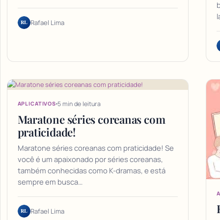
b
l
RL
Rafael Lima
5 min de leitura
APLICATIVOS
Maratone séries coreanas com
praticidade!
Maratone séries coreanas com praticidade! Se
você é um apaixonado por séries coreanas,
também conhecidas como K-dramas, e está
sempre em busca…
A
RL
Rafael Lima