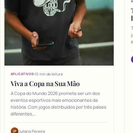
A
T
j
10 min de leitura
APLICATIVOS
Viva a Copa na Sua Mão
A Copa do Mundo 2026 promete ser um dos
eventos esportivos mais emocionantes da
história. Com jogos distribuídos por três países
diferentes,…
JP
Juliana Pereira