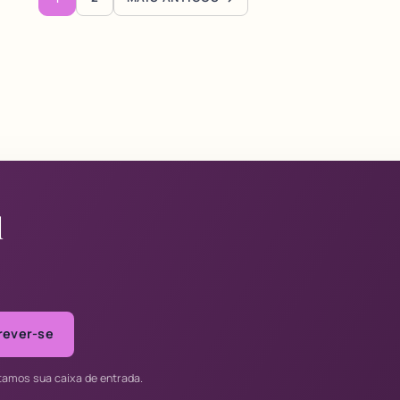
Paginação de posts
l
rever-se
tamos sua caixa de entrada.