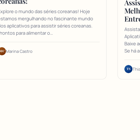
coreanas!
Assis
Melh
xplore o mundo das séries coreanas! Hoje
Entr
estamos mergulhando no fascinante mundo
os aplicativos para assistir séries coreanas.
Assista
rontos para alimentar o…
Aplicat
Baixe a
Se há a
MC
Marina Castro
TS
Thi