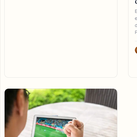
E
d
P