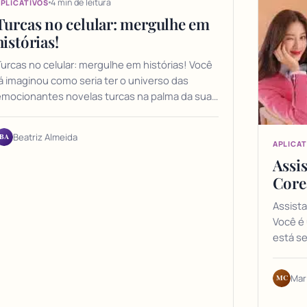
4 min de leitura
PLICATIVOS
Turcas no celular: mergulhe em
histórias!
urcas no celular: mergulhe em histórias! Você
á imaginou como seria ter o universo das
emocionantes novelas turcas na palma da sua…
BA
Beatriz Almeida
APLICAT
Assi
Core
Assist
Você é 
está s
MC
Mar