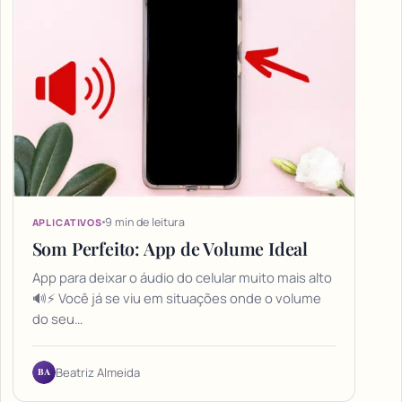
9 min de leitura
APLICATIVOS
Som Perfeito: App de Volume Ideal
App para deixar o áudio do celular muito mais alto
🔊⚡ Você já se viu em situações onde o volume
do seu…
BA
Beatriz Almeida