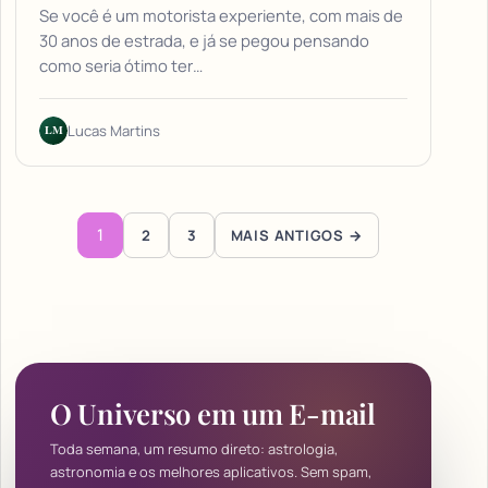
Se você é um motorista experiente, com mais de
30 anos de estrada, e já se pegou pensando
como seria ótimo ter…
LM
Lucas Martins
Paginação de posts
1
2
3
MAIS ANTIGOS →
O Universo em um E-mail
Toda semana, um resumo direto: astrologia,
astronomia e os melhores aplicativos. Sem spam,