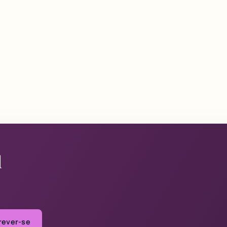
l
rever-se