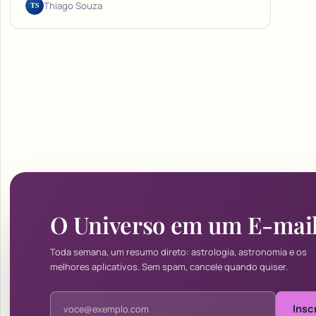
TS
Thiago Souza
O Universo em um E-mai
Toda semana, um resumo direto: astrologia, astronomia e os
melhores aplicativos. Sem spam, cancele quando quiser.
Endereço de e-mail
Insc