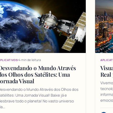
4 min de leitura
PLICATIVOS
APLICAT
Desvendando o Mundo Através
Visu
dos Olhos dos Satélites: Uma
Real 
Jornada Visual
Vivemo
tecnol
Desvendando o Mundo Através dos Olhos dos
informa
atélites: Uma Jornada Visual! Baixe já e
emocio
esbrave todo o planeta! No vasto universo
da…