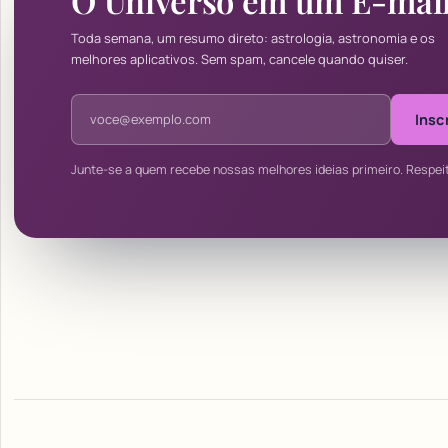
O Universo em um E-mai
Toda semana, um resumo direto: astrologia, astronomia e os
melhores aplicativos. Sem spam, cancele quando quiser.
Endereço de e-mail
Insc
Junte-se a quem recebe nossas melhores ideias primeiro. Respei