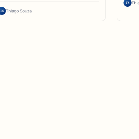
TS
Thi
TS
Thiago Souza