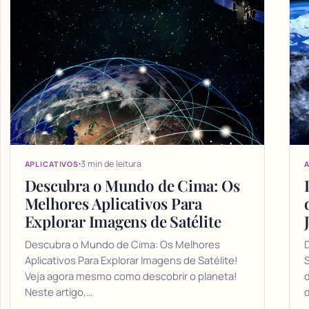
3 min de leitura
APLICATIVOS
A
Descubra o Mundo de Cima: Os
Melhores Aplicativos Para
Explorar Imagens de Satélite
Descubra o Mundo de Cima: Os Melhores
Aplicativos Para Explorar Imagens de Satélite!
S
Veja agora mesmo como descobrir o planeta!
d
Neste artigo,…