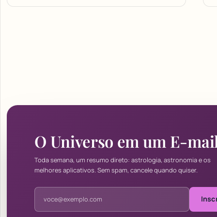
O Universo em um E-mai
Toda semana, um resumo direto: astrologia, astronomia e os
melhores aplicativos. Sem spam, cancele quando quiser.
Endereço de e-mail
Insc