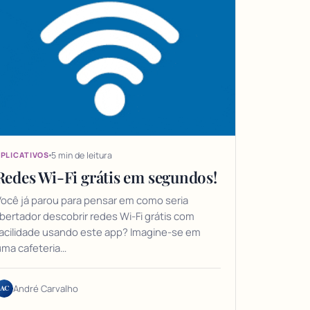
5 min de leitura
PLICATIVOS
Redes Wi-Fi grátis em segundos!
ocê já parou para pensar em como seria
ibertador descobrir redes Wi-Fi grátis com
acilidade usando este app? Imagine-se em
uma cafeteria…
AC
André Carvalho