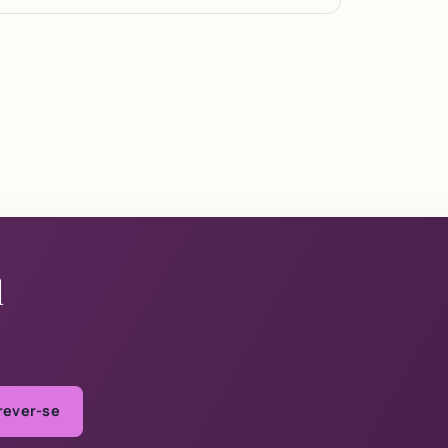
l
rever-se