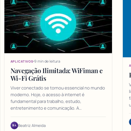
9 min de leitura
APLICATIVOS
A
Navegação Ilimitada: WiFiman e
Wi-Fi Grátis
V
Viver conectado se tornou essencial no mundo
l
moderno. Hoje, o acesso à internet é
f
fundamental para trabalho, estudo,
entretenimento e comunicação. A…
BA
Beatriz Almeida