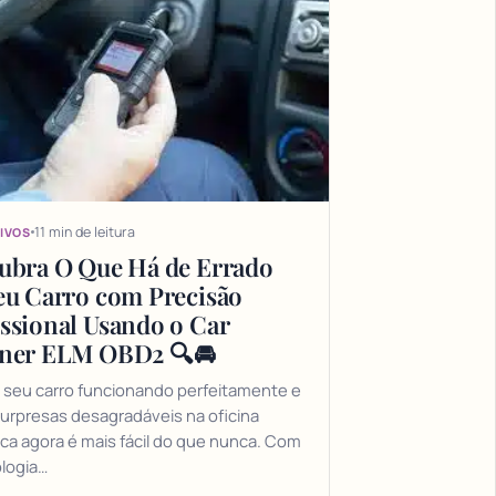
11 min de leitura
IVOS
ubra O Que Há de Errado
eu Carro com Precisão
issional Usando o Car
ner ELM OBD2 🔍🚘
 seu carro funcionando perfeitamente e
surpresas desagradáveis na oficina
a agora é mais fácil do que nunca. Com
logia…