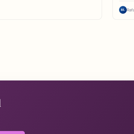
RL
Raf
l