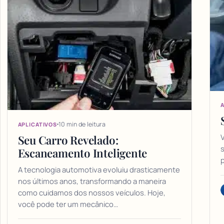
A
10 min de leitura
APLICATIVOS
V
Seu Carro Revelado:
Escaneamento Inteligente
p
A tecnologia automotiva evoluiu drasticamente
nos últimos anos, transformando a maneira
como cuidamos dos nossos veículos. Hoje,
você pode ter um mecânico…