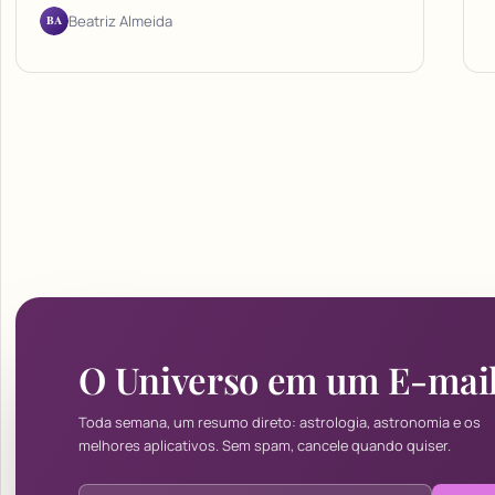
BA
Beatriz Almeida
O Universo em um E-mai
Toda semana, um resumo direto: astrologia, astronomia e os
melhores aplicativos. Sem spam, cancele quando quiser.
Endereço de e-mail