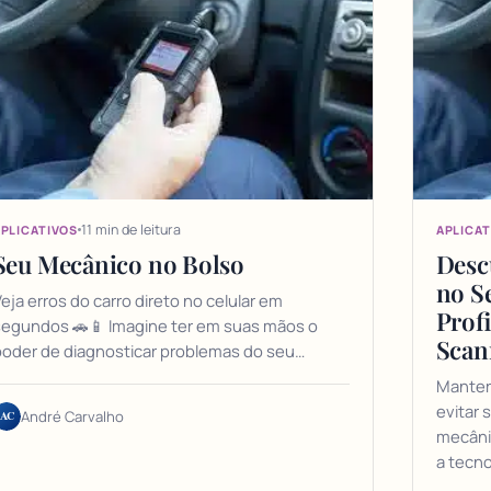
11 min de leitura
PLICATIVOS
APLICAT
Seu Mecânico no Bolso
Desc
no S
eja erros do carro direto no celular em
Prof
segundos 🚗📱 Imagine ter em suas mãos o
Scan
oder de diagnosticar problemas do seu…
Manter
evitar 
AC
André Carvalho
mecânic
a tecno