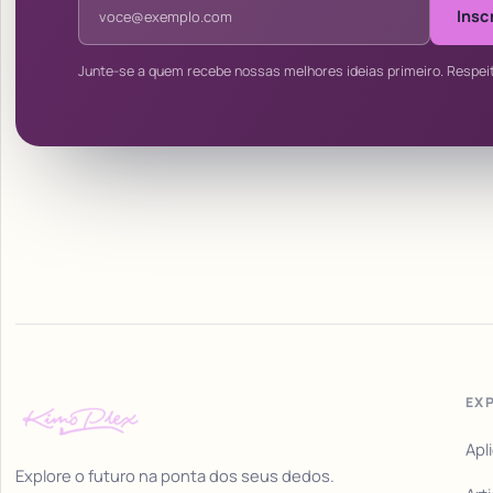
Insc
Junte-se a quem recebe nossas melhores ideias primeiro. Respei
EX
Apl
Explore o futuro na ponta dos seus dedos.