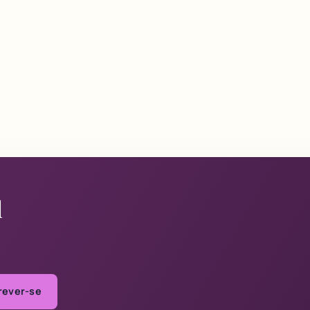
l
rever-se