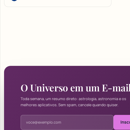
O Universo em um E-mai
Toda semana, um resumo direto: astrologia, astronomia e os
melhores aplicativos. Sem spam, cancele quando quiser.
Endereço de e-mail
Insc