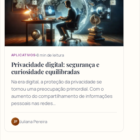
8 min de leitura
APLICATIVOS
Privacidade digital: segurança e
curiosidade equilibradas
Na era digital, a proteção da privacidade se
tornou uma preocupação primordial. Com o
aumento do compartilhamento de informações
pessoais nas redes…
JP
Juliana Pereira