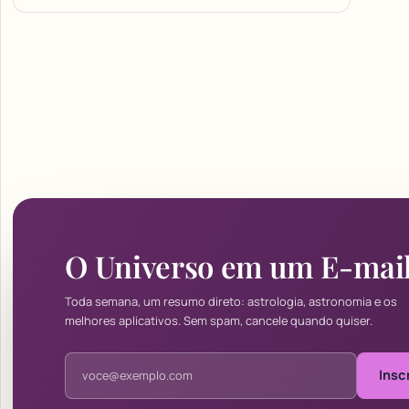
O Universo em um E-mai
Toda semana, um resumo direto: astrologia, astronomia e os
melhores aplicativos. Sem spam, cancele quando quiser.
Endereço de e-mail
Insc