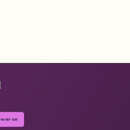
l
rever-se