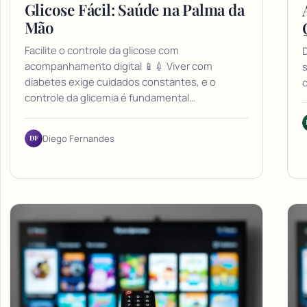
Glicose Fácil: Saúde na Palma da
Mão
Facilite o controle da glicose com
D
acompanhamento digital 📱💉 Viver com
s
diabetes exige cuidados constantes, e o
o
controle da glicemia é fundamental…
DF
Diego Fernandes