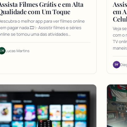
Assista Filmes Grátis e em Alta
Assis
Qualidade com Um Toque
em A
Celu
escubra o melhor app para ver filmes online
em pagar nada 🎞️✨ Assistir filmes e séries
Veja se
nline se tornou uma das atividades…
com o m
TV onl
maneir
LM
Lucas Martins
DF
Die