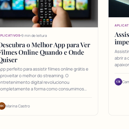
APLICAT
Assis
9 min de leitura
PLICATIVOS
impe
Descubra o Melhor App para Ver
Filmes Online Quando e Onde
Assisti
abrir a
Quiser
apaixo
pp perfeito para assistir filmes online grátis e
proveitar o melhor do streaming. O
CR
Cam
ntretenimento digital revolucionou
completamente a forma como consumimos…
MC
Marina Castro