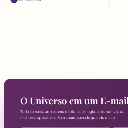
O Universo em um E-mai
Toda semana, um resumo direto: astrologia, astronomia e os
melhores aplicativos. Sem spam, cancele quando quiser.