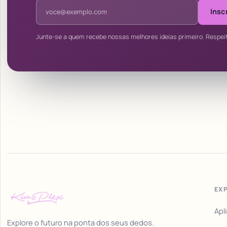
Endereço de e-mail
Insc
Junte-se a quem recebe nossas melhores ideias primeiro. Respei
EX
Apl
Explore o futuro na ponta dos seus dedos.