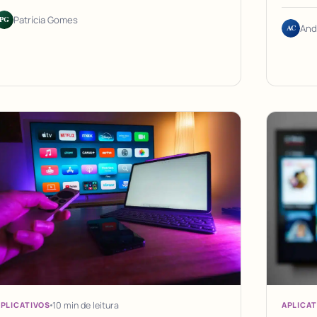
PG
Patrícia Gomes
AC
And
10 min de leitura
PLICATIVOS
APLICAT