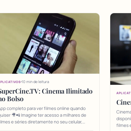
10 min de leitura
PLICATIVOS
SuperCine.TV: Cinema Ilimitado
APLICAT
no Bolso
Cine
pp completo para ver filmes online quando
Cinema
uiser 🎥📲 Imagine ter acesso a milhares de
disponí
ilmes e séries diretamente no seu celular,…
filmes 