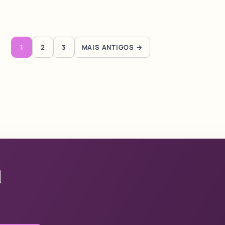
Paginação de posts
1
2
3
MAIS ANTIGOS →
l