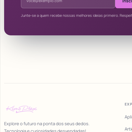
Insc
Junte-se a quem recebe nossas melhores ideias primeiro. Respei
EX
Apl
Explore o futuro na ponta dos seus dedos.
Art
Tecnologia e curiosidades desvendadas!