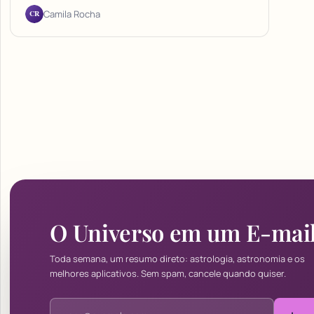
CR
Camila Rocha
O Universo em um E-mai
Toda semana, um resumo direto: astrologia, astronomia e os
melhores aplicativos. Sem spam, cancele quando quiser.
Endereço de e-mail