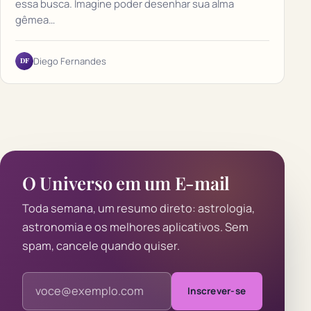
essa busca. Imagine poder desenhar sua alma
gêmea…
DF
Diego Fernandes
O Universo em um E-mail
Toda semana, um resumo direto: astrologia,
astronomia e os melhores aplicativos. Sem
spam, cancele quando quiser.
Endereço de e-mail
Inscrever-se