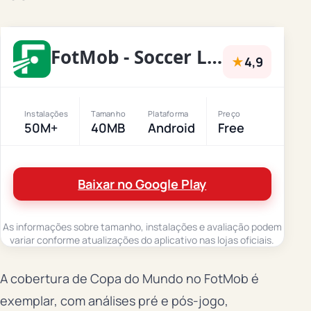
FotMob - Soccer Live Scores
★
4,9
Instalações
Tamanho
Plataforma
Preço
50M+
40MB
Android
Free
Baixar no Google Play
As informações sobre tamanho, instalações e avaliação podem
variar conforme atualizações do aplicativo nas lojas oficiais.
A cobertura de Copa do Mundo no FotMob é
exemplar, com análises pré e pós-jogo,