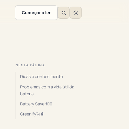
Começar a ler
NESTA PÁGINA
Dicas e conhecimento
Problemas com a vida útil da
bateria
Battery Saver!🦸‍♂️
Greenify🚀🔋