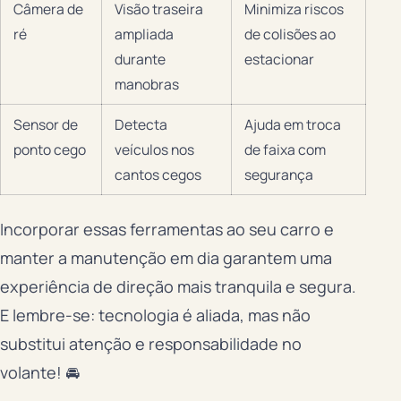
Câmera de
Visão traseira
Minimiza riscos
ré
ampliada
de colisões ao
durante
estacionar
manobras
Sensor de
Detecta
Ajuda em troca
ponto cego
veículos nos
de faixa com
cantos cegos
segurança
Incorporar essas ferramentas ao seu carro e
manter a manutenção em dia garantem uma
experiência de direção mais tranquila e segura.
E lembre-se: tecnologia é aliada, mas não
substitui atenção e responsabilidade no
volante! 🚘