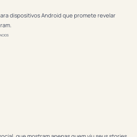
para dispositivos Android que promete revelar
gram.
NCIOS
social, que mostram apenas quem viu seus stories