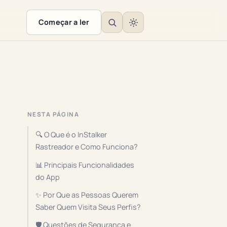
Começar a ler
NESTA PÁGINA
🔍 O Que é o InStalker
Rastreador e Como Funciona?
📊 Principais Funcionalidades
do App
✨ Por Que as Pessoas Querem
Saber Quem Visita Seus Perfis?
🛡️ Questões de Segurança e