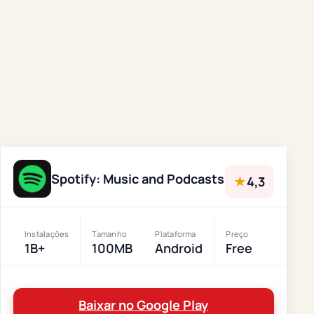
Spotify: Music and Podcasts
★
4,3
Instalações
Tamanho
Plataforma
Preço
1B+
100MB
Android
Free
Baixar no Google Play