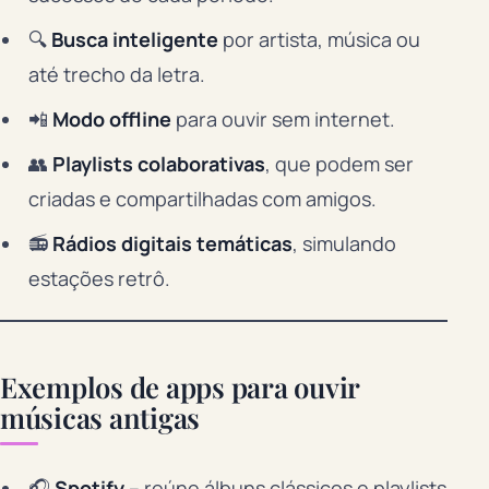
🔍
Busca inteligente
por artista, música ou
até trecho da letra.
📲
Modo offline
para ouvir sem internet.
👥
Playlists colaborativas
, que podem ser
criadas e compartilhadas com amigos.
📻
Rádios digitais temáticas
, simulando
estações retrô.
Exemplos de apps para ouvir
músicas antigas
🎧
Spotify
– reúne álbuns clássicos e playlists