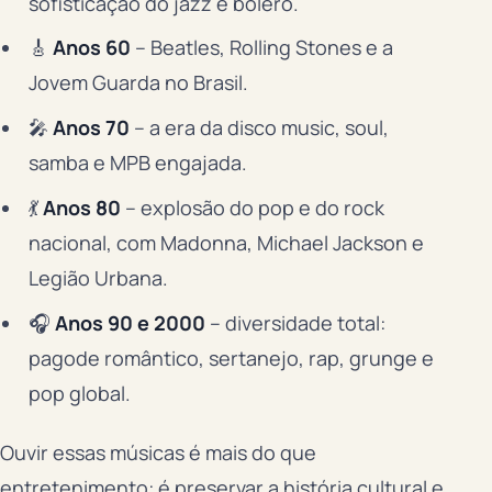
sofisticação do jazz e bolero.
🎸
Anos 60
– Beatles, Rolling Stones e a
Jovem Guarda no Brasil.
🎤
Anos 70
– a era da disco music, soul,
samba e MPB engajada.
💃
Anos 80
– explosão do pop e do rock
nacional, com Madonna, Michael Jackson e
Legião Urbana.
🎧
Anos 90 e 2000
– diversidade total:
pagode romântico, sertanejo, rap, grunge e
pop global.
Ouvir essas músicas é mais do que
entretenimento: é preservar a história cultural e