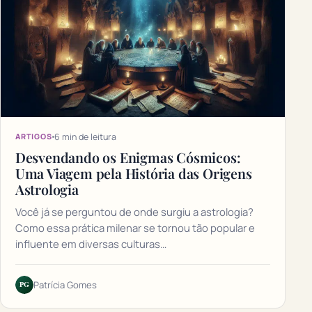
6 min de leitura
ARTIGOS
Desvendando os Enigmas Cósmicos:
Uma Viagem pela História das Origens
Astrologia
Você já se perguntou de onde surgiu a astrologia?
Como essa prática milenar se tornou tão popular e
influente em diversas culturas…
PG
Patrícia Gomes