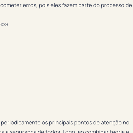
o cometer erros, pois eles fazem parte do processo de
NCIOS
r periodicamente os principais pontos de atenção no
ça a segurança de todos. Logo, ao combinar teoria e