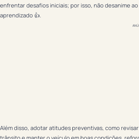
enfrentar desafios iniciais; por isso, não desanime a
aprendizado 👍.
ANÚ
Além disso, adotar atitudes preventivas, como revisa
trânsito e manter o veículo em boas condições, refor