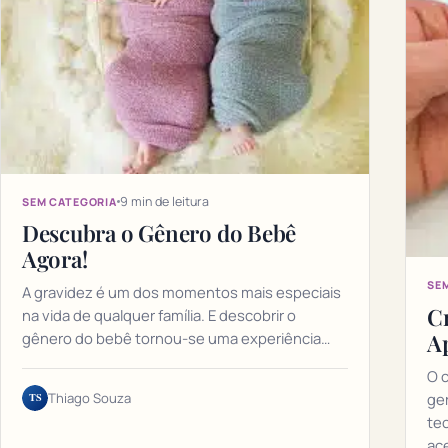
9 min de leitura
SEM CATEGORIA
Descubra o Gênero do Bebê
Agora!
SE
A gravidez é um dos momentos mais especiais
Cr
na vida de qualquer família. E descobrir o
A
gênero do bebê tornou-se uma experiência…
O 
TS
Thiago Souza
ge
te
ac